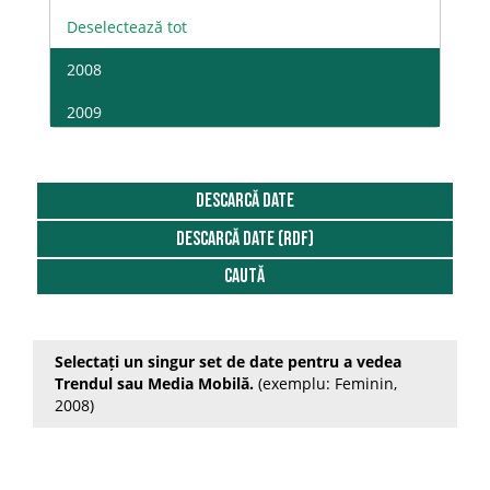
Deselectează tot
2008
2009
2010
2011
DESCARCĂ DATE
DESCARCĂ DATE (RDF)
2012
Caută
2013
2014
Selectați un singur set de date pentru a vedea
2015
Trendul sau Media Mobilă.
(exemplu: Feminin,
2008)
2016
2017