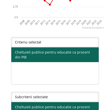
2.75
2.5
2014
2017
2018
2019
2020
2021
2022
2023
2008
2009
2010
2011
2012
2013
2015
2016
Romania-Durabila.ro
Criteriu selectat
Cheltuieli publice pentru educatie ca procent
din PIB
Subcriterii selectate
Cheltuieli publice pentru educatie ca procent