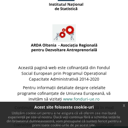
Această pagină web este cofinanțată din Fondul
Social European prin Programul Operațional
Capacitate Administrativă 2014-2020
Pentru informații detaliate despre celelalte
programe cofinanțate de Uniunea Europeană, vă
invităm să vizitați
www.fonduri-ue.ro
x
Acest site foloseste cookie-uri
Conținutul acestei pagini web nu reprezintă în mod
Utilizăm cookie-uri pentru a ne asigura că vă oferim cea mai bună
obligatoriu poziția oficială a Uniunii Europene.
experiență pe site-ul nostru. Dacă veți continua fără a schimba setările
Întreaga responsabilitate asupra corectitudinii și
din browserul dumneavoastră, vom presupune că sunteți fericit pentru a
coerenței informațiilor prezentate revine inițiatorilor
primi toate cookie-urile de pe acest site.