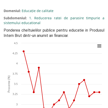
Domeniul:
Educație de calitate
Subdomeniul:
1. Reducerea ratei de parasire timpurie a
sistemului educational
Ponderea cheltuielilor publice pentru educatie in Produsul 
Intern Brut dintr-un anumit an financiar.
4.5
4.25
4
3.75
Procente (%)
3.5
3.25
3