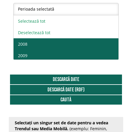
Perioada selectată
Selectează tot
Deselectează tot
2008
2009
2010
2011
DESCARCĂ DATE
DESCARCĂ DATE (RDF)
2012
Caută
2013
2014
Selectați un singur set de date pentru a vedea
2015
Trendul sau Media Mobilă.
(exemplu: Feminin,