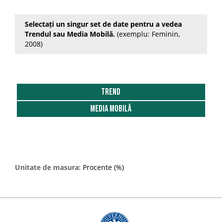
2014
Selectați un singur set de date pentru a vedea
2015
Trendul sau Media Mobilă.
(exemplu: Feminin,
2008)
2016
2017
2018
Trend
2019
Media Mobilă
2020
2021
2022
Unitate de masura:
Procente (%)