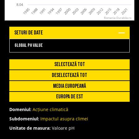
8.04
1994
2000
2021
1985
2006
1991
2012
1997
2018
2003
1988
2009
2015
Romania-Durabila.ro
Seturi de date
Global pH value
Selectează tot
Deselectează tot
Media Europeană
Europa de est
Domeniul:
Acțiune climatică
Subdomeniul:
Impactul asupra climei
Unitate de masura:
Valoare pH