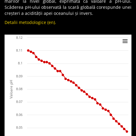
mărilor la nivel global, exprimată ca valoare a pH-ului.
Scăderea pH-ului observată la scară globală corespunde unei
creșteri a acidității apei oceanului și invers.
Detalii metodologice (en).
8.12
8.11
8.1
8.09
Valoare pH
8.08
8.07
8.06
8.05