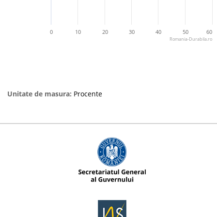
0
10
20
30
40
50
60
Romania-Durabila.ro
Unitate de masura:
Procente