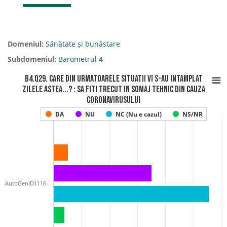
Domeniul:
Sănătate și bunăstare
Subdomeniul:
Barometrul 4
B4.Q29. Care din urmatoarele situatii vi s-au intamplat
zilele astea...? : Sa fiti trecut in somaj tehnic din cauza
coronavirusului
DA
NU
NC (Nu e cazul)
NS/NR
AutoGenID1116