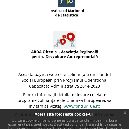
Această pagină web este cofinanțată din Fondul
Social European prin Programul Operațional
Capacitate Administrativă 2014-2020
Pentru informații detaliate despre celelalte
programe cofinanțate de Uniunea Europeană, vă
invităm să vizitați
www.fonduri-ue.ro
x
Acest site foloseste cookie-uri
Conținutul acestei pagini web nu reprezintă în mod
Utilizăm cookie-uri pentru a ne asigura că vă oferim cea mai bună
obligatoriu poziția oficială a Uniunii Europene.
experiență pe site-ul nostru. Dacă veți continua fără a schimba setările
Întreaga responsabilitate asupra corectitudinii și
din browserul dumneavoastră, vom presupune că sunteți fericit pentru a