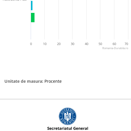
0
10
20
30
40
50
60
70
Romania-Durabila.ro
Unitate de masura:
Procente