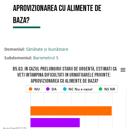
Aprovizionarea cu alimente de
baza?
Domeniul:
Sănătate și bunăstare
Subdomeniul:
Barometrul 5
B5.Q3. In cazul prelungirii starii de urgenta, estimati ca
veti intampina dificultati in urmatoarele privinte:
Aprovizionarea cu alimente de baza?
NU
DA
NC Nu e cazul
NS NR
AutoGenID1125