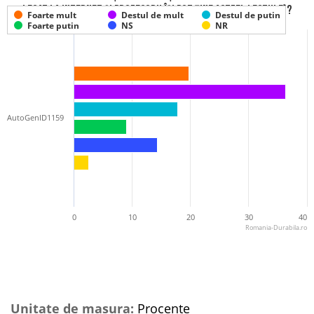
legat la internet și profesorii își pot ține astfel lectiile)?
Foarte mult
Destul de mult
Destul de putin
Foarte putin
NS
NR
AutoGenID1159
0
10
20
30
40
Romania-Durabila.ro
Unitate de masura:
Procente