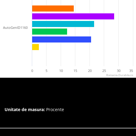
AutoGenID1160
0
5
10
15
20
25
30
35
Romania-Durabila.ro
Unitate de masura:
Procente