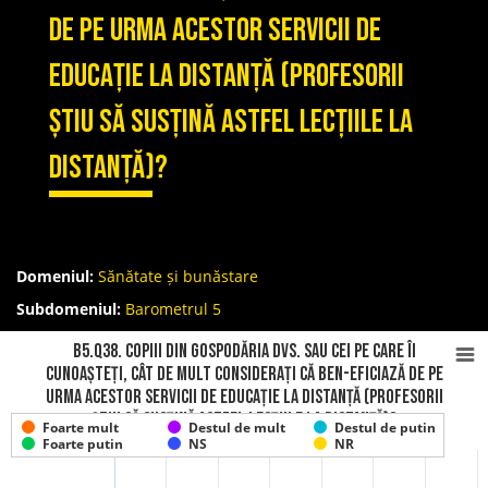
de pe urma acestor servicii de
educație la distanță (profesorii
știu să susțină astfel lecțiile la
distanță)?
Domeniul:
Sănătate și bunăstare
Subdomeniul:
Barometrul 5
B5.Q38. Copiii din gospodăria Dvs. sau cei pe care îi
cunoașteți, cât de mult considerați că ben-eficiază de pe
urma acestor servicii de educație la distanță (profesorii
știu să susțină astfel lecțiile la distanță)?
Foarte mult
Destul de mult
Destul de putin
Foarte putin
NS
NR