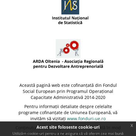
Această pagină web este cofinanțată din Fondul
Social European prin Programul Operațional
Capacitate Administrativă 2014-2020
Pentru informații detaliate despre celelalte
programe cofinanțate de Uniunea Europeană, vă
invităm să vizitați
www.fonduri-ue.ro
x
Acest site foloseste cookie-uri
Conținutul acestei pagini web nu reprezintă în mod
Utilizăm cookie-uri pentru a ne asigura că vă oferim cea mai bună
obligatoriu poziția oficială a Uniunii Europene.