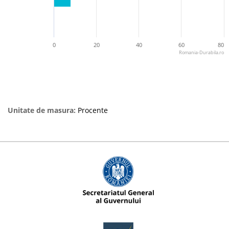
0
20
40
60
80
Romania-Durabila.ro
Unitate de masura:
Procente