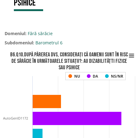
psihice
Domeniul:
Fără sărăcie
Subdomeniul:
Barometrul 6
B6.Q10.După părerea Dvs, considerați că oamenii sunt în risc
de sărăcie în următoarele situații?: Au dizabilitățti fizice
sau psihice
NU
DA
NS/NR
AutoGenID1172