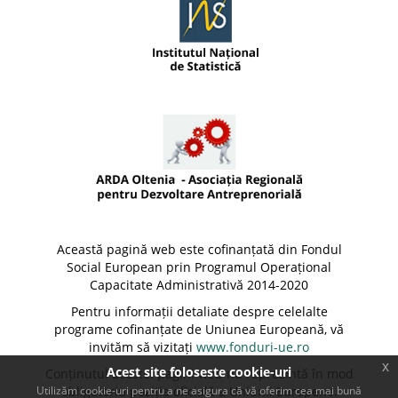
Această pagină web este cofinanțată din Fondul
Social European prin Programul Operațional
Capacitate Administrativă 2014-2020
Pentru informații detaliate despre celelalte
programe cofinanțate de Uniunea Europeană, vă
invităm să vizitați
www.fonduri-ue.ro
x
Acest site foloseste cookie-uri
Conținutul acestei pagini web nu reprezintă în mod
Utilizăm cookie-uri pentru a ne asigura că vă oferim cea mai bună
obligatoriu poziția oficială a Uniunii Europene.