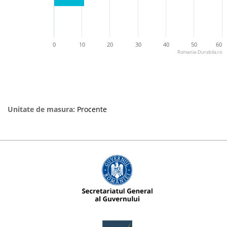
0
10
20
30
40
50
60
Romania-Durabila.ro
Unitate de masura:
Procente