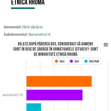
etnică rromă
Domeniul:
Fără sărăcie
Subdomeniul:
Barometrul 6
B6.Q12.După părerea Dvs, considerați că oamenii
sunt în risc de sărăcie în următoarele situații?: Sunt
de minoritate etnică rromă
NU
DA
NS/NR
AutoGenID1174