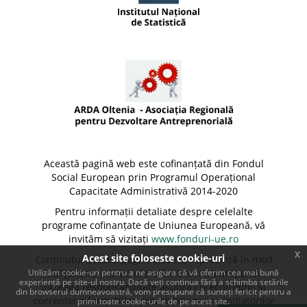
Această pagină web este cofinanțată din Fondul
Social European prin Programul Operațional
Capacitate Administrativă 2014-2020
Pentru informații detaliate despre celelalte
programe cofinanțate de Uniunea Europeană, vă
invităm să vizitați
www.fonduri-ue.ro
x
Acest site foloseste cookie-uri
Conținutul acestei pagini web nu reprezintă în mod
Utilizăm cookie-uri pentru a ne asigura că vă oferim cea mai bună
obligatoriu poziția oficială a Uniunii Europene.
experiență pe site-ul nostru. Dacă veți continua fără a schimba setările
Întreaga responsabilitate asupra corectitudinii și
din browserul dumneavoastră, vom presupune că sunteți fericit pentru a
coerenței informațiilor prezentate revine inițiatorilor
primi toate cookie-urile de pe acest site.