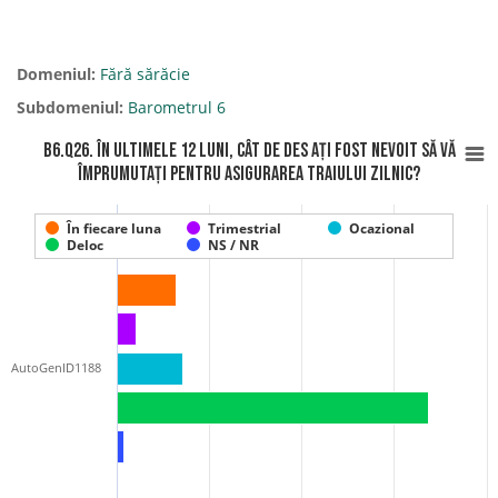
Domeniul:
Fără sărăcie
Subdomeniul:
Barometrul 6
B6.Q26. În ultimele 12 luni, cât de des ați fost nevoit să vă
împrumutați pentru asigurarea traiului zilnic?
În fiecare luna
Trimestrial
Ocazional
Deloc
NS / NR
AutoGenID1188