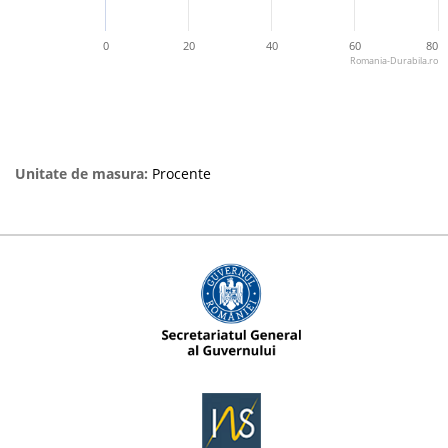
0
20
40
60
80
Romania-Durabila.ro
Unitate de masura:
Procente