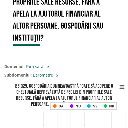
propriile sale resurse, fără a
apela la ajutorul financiar al
altor persoane, gospodării sau
instituţii?
Domeniul:
Fără sărăcie
Subdomeniul:
Barometrul 6
B6.Q29. Gospodăria dumneavoastră poate să acopere o
cheltuială neprevăzută de 450 lei din propriile sale
resurse, fără a apela la ajutorul financiar al altor
persoane, gospodării sau instituţii?
DA
NU
NS
NR