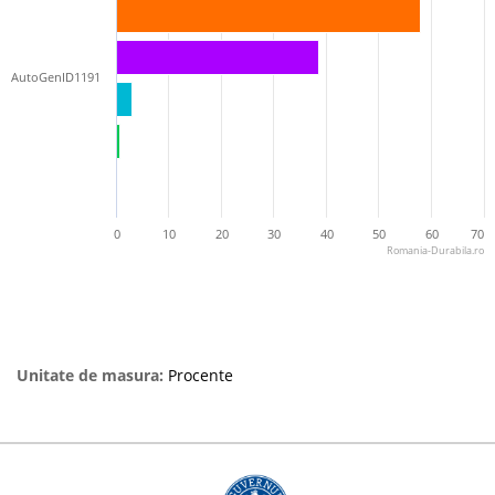
AutoGenID1191
0
10
20
30
40
50
60
70
Romania-Durabila.ro
Unitate de masura:
Procente