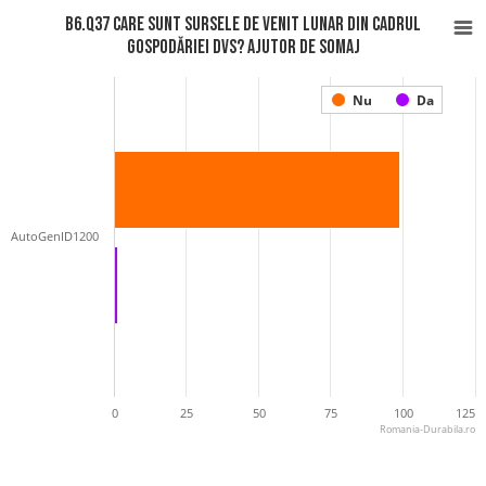
B6.Q37 Care sunt sursele de venit lunar din cadrul
gospodăriei Dvs? Ajutor de somaj
Nu
Da
AutoGenID1200
0
25
50
75
100
125
Romania-Durabila.ro