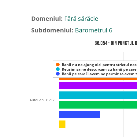
Domeniul:
Fără sărăcie
Subdomeniul:
Barometrul 6
B6.Q54 - Din p
Banii nu ne ajung nici pentru strictul nece
Reusim sa ne descurcam cu banii pe care
Banii pe care îi avem ne permit sa avem 
AutoGenID1217