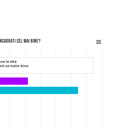
a încadrati cel mai bine?
una la alta
mit sa traim bine