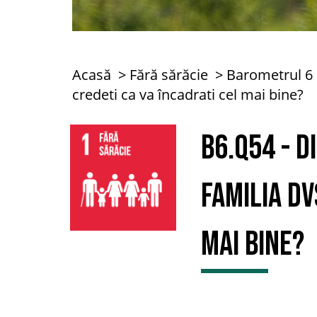
Acasă
Fără sărăcie
Barometrul 6
credeti ca va încadrati cel mai bine?
B6.Q54 - D
familia Dv
mai bine?