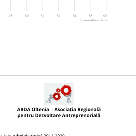
28
30
32
34
36
38
40
Romania-Durabila.ro
citate Administrativă 2014-2020