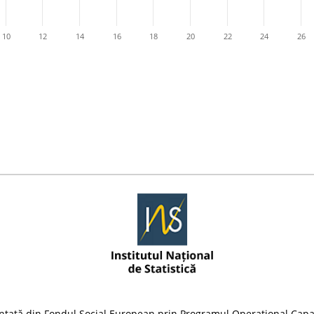
10
12
14
16
18
20
22
24
26
nțată din Fondul Social European prin Programul Operațional Capa