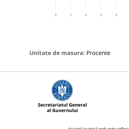
0
2
4
6
8
Unitate de masura:
Procente
Această pagină web este cofina