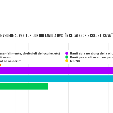
unctul de vedere al veniturilor din familia Dvs., în ce categorie credeti ca v
sar (alimente, cheltuieli de locuire, etc)
Banii abia ne ajung de la o l
 îi avem
Banii pe care îi avem ne per
tot ce ne dorim
NS/NR