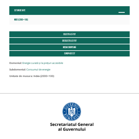
Seturi de date
Index (2000 = 100)
Selectează tot
Deselectează tot
Media Europeană
Europa de est
Domeniul:
Energie curată și la prețuri accesibile
Subdomeniul:
Consumul de energie
Unitate de masura:
Index (2000=100)