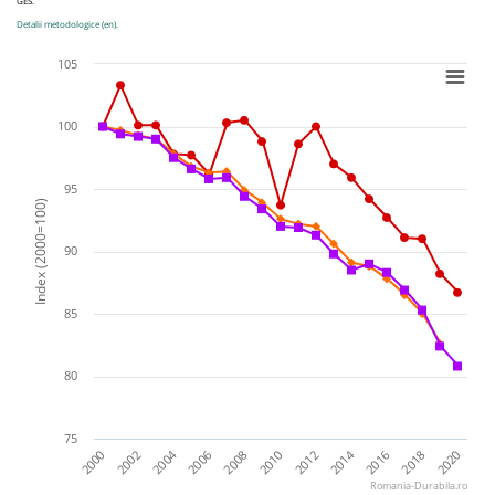
GES.
Detalii metodologice (en).
105
100
95
Index (2000=100)
90
85
80
75
2014
2004
2012
2002
2016
2006
2018
2008
2020
2010
2000
Romania-Durabila.ro