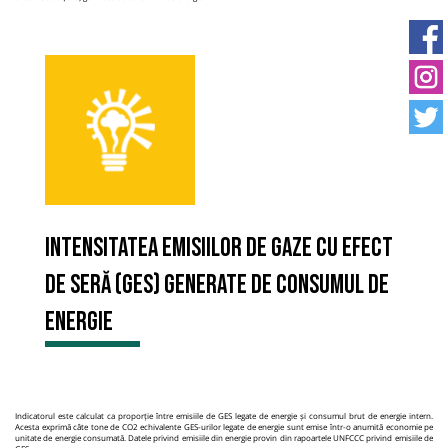
Intensitatea emisiilor de gaze cu efect
de seră (GES) generate de consumul de
energie
Indicatorul este calculat ca proporție între emisiile de GES legate de energie și consumul brut de energie intern.
Acesta exprimă câte tone de CO2 echivalente GES-urilor legate de energie sunt emise într-o anumită economie pe
unitate de energie consumată. Datele privind emisiile din energie provin din rapoartele UNFCCC privind emisiile de