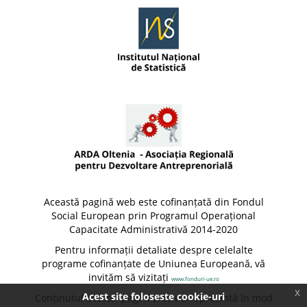
Această pagină web este cofinanțată din Fondul
Social European prin Programul Operațional
Capacitate Administrativă 2014-2020
Pentru informații detaliate despre celelalte
programe cofinanțate de Uniunea Europeană, vă
invităm să vizitați
www.fonduri-ue.ro
x
Acest site foloseste cookie-uri
Conținutul acestei pagini web nu reprezintă în mod