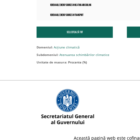
Renewable energy sources in heating and cooling
Renewable energy sources in transport
Selectează tot
Domeniul:
Acțiune climatică
Subdomeniul:
Atenuarea schimbărilor climatice
Unitate de masura:
Procente (%)
Această pagină web este cofina