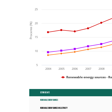
25
20
Procente (%)
15
10
5
2004
2005
2006
2007
2008
Renewable energy sources - R
Seturi de date
Renewable energy sources
Renewable energy sources in electricity