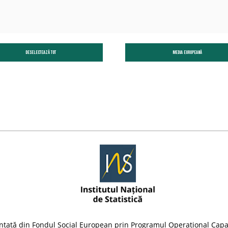
Deselectează tot
Media Europeană
nțată din Fondul Social European prin Programul Operațional Capa