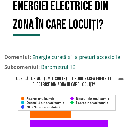
energiei electrice din
zona în care locuiți?
Domeniul:
Energie curată și la prețuri accesibile
Subdomeniul:
Barometrul 12
Q03. Cât de mulțumit sunteți de furnizarea energiei
electrice din zona în care locuiți?
Foarte multumit
Destul de multumit
Destul de nemultumit
Foarte nemultumit
NC (Nu e racordata)