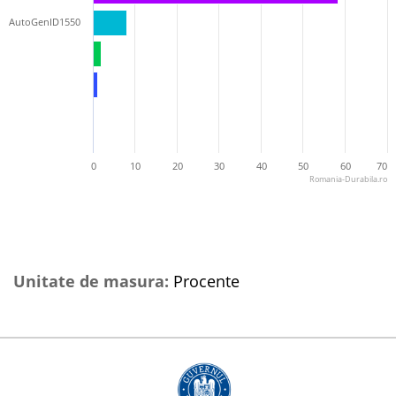
AutoGenID1550
0
10
20
30
40
50
60
70
Romania-Durabila.ro
Unitate de masura:
Procente