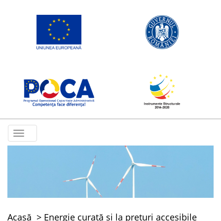
Toggle
navigation
Acasă
Energie curată și la prețuri accesibile