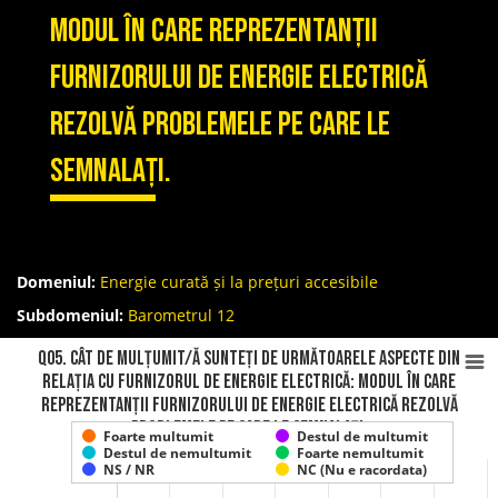
Modul în care reprezentanții
furnizorului de energie electrică
rezolvă problemele pe care le
semnalați.
Domeniul:
Energie curată și la prețuri accesibile
Subdomeniul:
Barometrul 12
Q05. Cât de mulțumit/ă sunteți de următoarele aspecte din
relația cu furnizorul de energie electrică: Modul în care
reprezentanții furnizorului de energie electrică rezolvă
problemele pe care le semnalați.
Foarte multumit
Destul de multumit
Destul de nemultumit
Foarte nemultumit
NS / NR
NC (Nu e racordata)