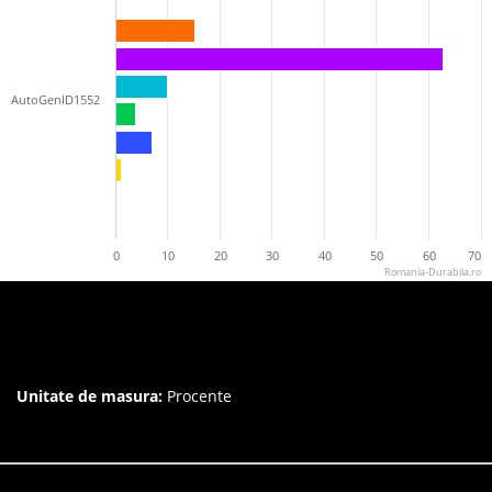
AutoGenID1552
0
10
20
30
40
50
60
70
Romania-Durabila.ro
Unitate de masura:
Procente