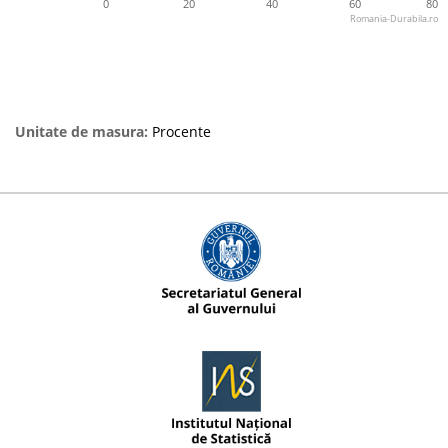
0
20
40
60
80
Romania-Durabila.ro
Unitate de masura:
Procente