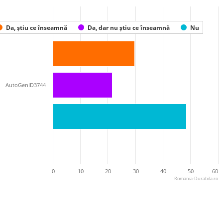
Da, știu ce înseamnă
Da, dar nu știu ce înseamnă
Nu
AutoGenID3744
0
10
20
30
40
50
60
Romania-Durabila.ro