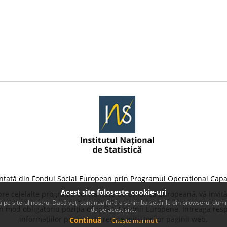
nțată din Fondul Social European prin Programul Operațional Capa
Acest site foloseste cookie-uri
pre celelalte programe cofinanțate de Uniunea Europeană, vă invită
 pe site-ul nostru. Dacă veți continua fără a schimba setările din browserul dumn
 mod obligatoriu poziția oficială a Uniunii Europene. Întreaga resp
de pe acest site.
informațiilor prezentate revine inițiatorilor paginii web.
Continuă
Citește mai mult