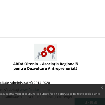
citate Administrativă 2014-2020
x
m să vizitați
www.fonduri-ue.ro
eavoastră, vom presupune că sunteți fericit pentru a primi toate cookie-urile
onsabilitate asupra corectitudinii și coerenței
Help Desk