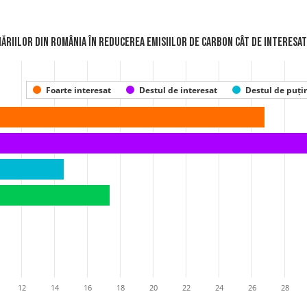
ăriilor din România în reducerea emisiilor de carbon Cât de interesat 
Foarte interesat
Destul de interesat
Destul de puțin
12
14
16
18
20
22
24
26
28