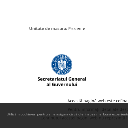
Unitate de masura:
Procente
Această pagină web este cofina
Pentru informații detaliate des
Utilizăm cookie-uri pentru a ne asigura că vă oferim cea mai bună experiență
Conținutul acestei pagini web nu reprezintă în