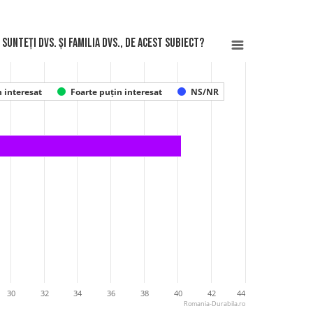
sunteți Dvs. și familia Dvs., de acest subiect?
 interesat
Foarte puțin interesat
NS/NR
30
32
34
36
38
40
42
44
Romania-Durabila.ro