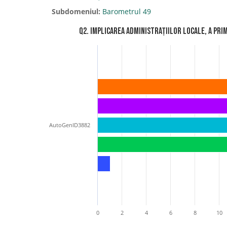
Subdomeniul:
Barometrul 49
Q2. Implicarea administrațiilor locale, a prim
AutoGenID3882
0
2
4
6
8
10