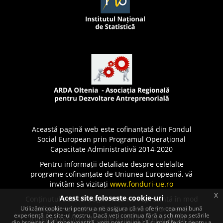
Această pagină web este cofinanțată din Fondul
Social European prin Programul Operațional
Capacitate Administrativă 2014-2020
Pentru informații detaliate despre celelalte
programe cofinanțate de Uniunea Europeană, vă
invităm să vizitați
www.fonduri-ue.ro
x
Acest site foloseste cookie-uri
Conținutul acestei pagini web nu reprezintă în mod
Utilizăm cookie-uri pentru a ne asigura că vă oferim cea mai bună
obligatoriu poziția oficială a Uniunii Europene.
experiență pe site-ul nostru. Dacă veți continua fără a schimba setările
Întreaga responsabilitate asupra corectitudinii și
din browserul dumneavoastră, vom presupune că sunteți fericit pentru a