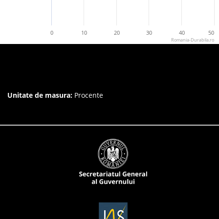
0
10
20
30
40
50
Romania-Durabila.ro
Unitate de masura:
Procente