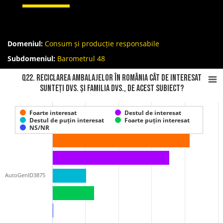
Domeniul:
Consum și producție responsabile
Subdomeniul:
Barometrul 48
Q22. Reciclarea ambalajelor în România Cât de interesat
sunteți Dvs. și familia Dvs., de acest subiect?
Foarte interesat
Destul de interesat
Destul de puțin interesat
Foarte puțin interesat
NS/NR
AutoGenID3875