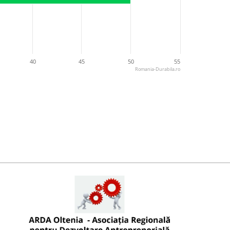
40
45
50
55
Romania-Durabila.ro