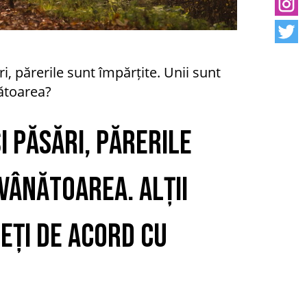
i, părerile sunt împărțite. Unii sunt
nătoarea?
i păsări, părerile
vânătoarea. Alții
teți de acord cu