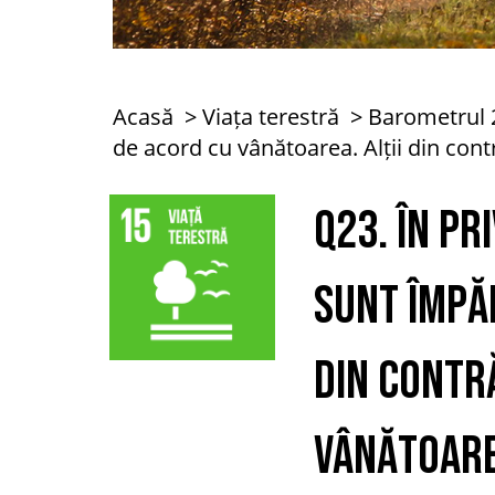
Acasă
Viața terestră
Barometrul 
de acord cu vânătoarea. Alții din con
Q23. În pr
sunt împăr
din contră
vânătoar