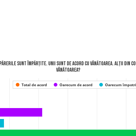
, părerile sunt împărțite. Unii sunt de acord cu vânătoarea. Alții din c
vânătoarea?
Total de acord
Oarecum de acord
Oarecum împotr