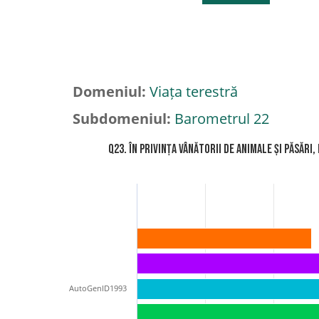
Domeniul:
Viața terestră
Subdomeniul:
Barometrul 22
Q23. În privința vânătorii de animale și păsări
AutoGenID1993