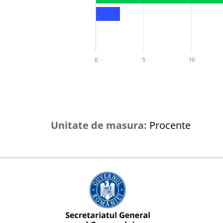
0
5
10
Unitate de masura:
Procente