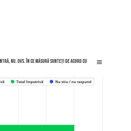
ontră, nu. Dvs. în ce măsură sunteți de acord cu
ivă
Total împotrivă
Nu stiu / nu raspund