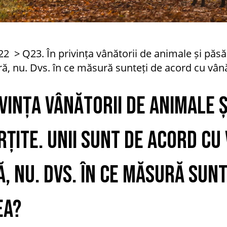
22
Q23. În privința vânătorii de animale și păsăr
tră, nu. Dvs. în ce măsură sunteți de acord cu vâ
ivința vânătorii de animale ș
țite. Unii sunt de acord cu 
, nu. Dvs. în ce măsură sun
ea?