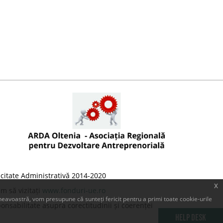
citate Administrativă 2014-2020
x
m să vizitați
www.fonduri-ue.ro
eavoastră, vom presupune că sunteți fericit pentru a primi toate cookie-urile
onsabilitate asupra corectitudinii și coerenței
Help Desk