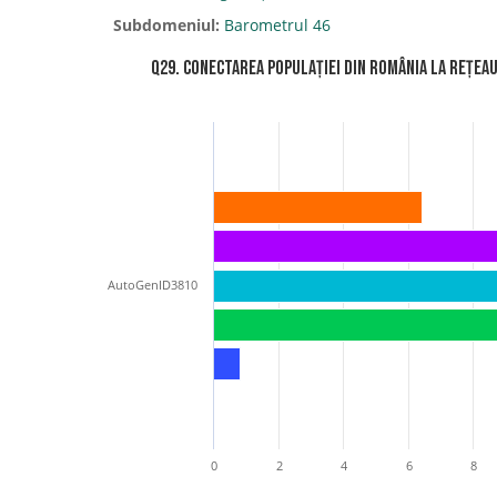
Subdomeniul:
Barometrul 46
Q29. Conectarea populației din România la rețeau
AutoGenID3810
0
2
4
6
8