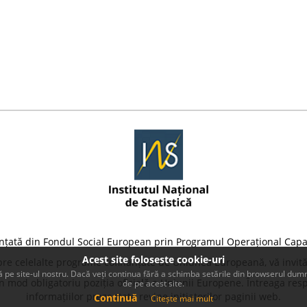
nțată din Fondul Social European prin Programul Operațional Capa
Acest site foloseste cookie-uri
pre celelalte programe cofinanțate de Uniunea Europeană, vă invită
 pe site-ul nostru. Dacă veți continua fără a schimba setările din browserul dumn
 mod obligatoriu poziția oficială a Uniunii Europene. Întreaga resp
de pe acest site.
informațiilor prezentate revine inițiatorilor paginii web.
Continuă
Citește mai mult