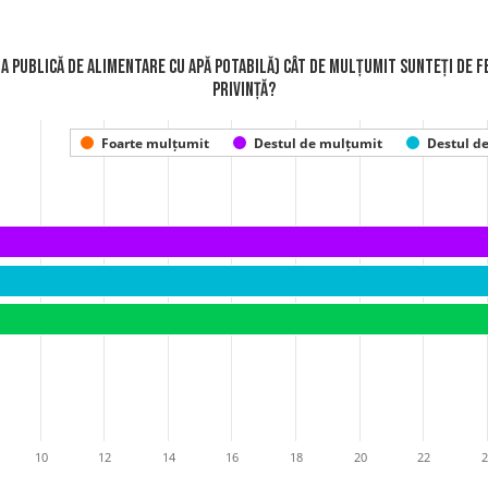
a publică de alimentare cu apă potabilă) Cât de mulțumit sunteți de f
privință?
Foarte mulțumit
Destul de mulțumit
Destul d
10
12
14
16
18
20
22