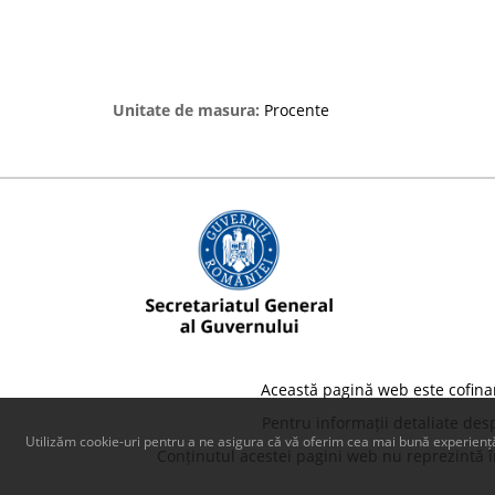
Unitate de masura:
Procente
Această pagină web este cofina
Pentru informații detaliate des
Utilizăm cookie-uri pentru a ne asigura că vă oferim cea mai bună experiență
Conținutul acestei pagini web nu reprezintă în