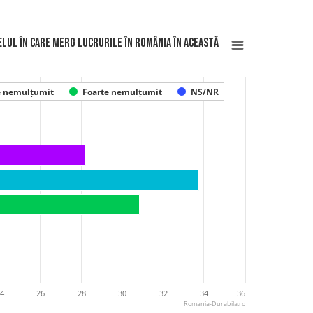
elul în care merg lucrurile în România în această
e nemulțumit
Foarte nemulțumit
NS/NR
24
26
28
30
32
34
36
Romania-Durabila.ro