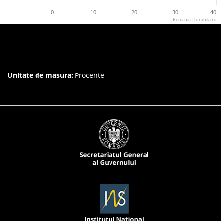
0
10
20
30
40
Romania-Durabila.ro
Unitate de masura:
Procente