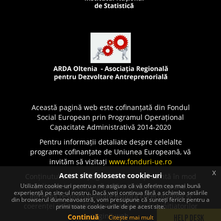
Această pagină web este cofinanțată din Fondul
Social European prin Programul Operațional
Capacitate Administrativă 2014-2020
Pentru informații detaliate despre celelalte
programe cofinanțate de Uniunea Europeană, vă
invităm să vizitați
www.fonduri-ue.ro
x
Acest site foloseste cookie-uri
Conținutul acestei pagini web nu reprezintă în mod
Utilizăm cookie-uri pentru a ne asigura că vă oferim cea mai bună
obligatoriu poziția oficială a Uniunii Europene.
experiență pe site-ul nostru. Dacă veți continua fără a schimba setările
Întreaga responsabilitate asupra corectitudinii și
din browserul dumneavoastră, vom presupune că sunteți fericit pentru a
coerenței informațiilor prezentate revine inițiatorilor
primi toate cookie-urile de pe acest site.
paginii web.
Continuă
Citește mai mult
Help Desk