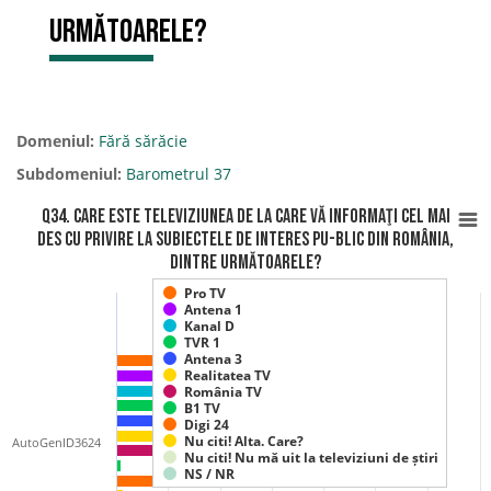
următoarele?
Domeniul:
Fără sărăcie
Subdomeniul:
Barometrul 37
Q34. Care este televiziunea de la care vă informaţi cel mai
des cu privire la subiectele de interes pu-blic din România,
dintre următoarele?
Pro TV
Antena 1
Kanal D
TVR 1
Antena 3
Realitatea TV
România TV
B1 TV
Digi 24
Nu citi! Alta. Care?
AutoGenID3624
Nu citi! Nu mă uit la televiziuni de știri
NS / NR