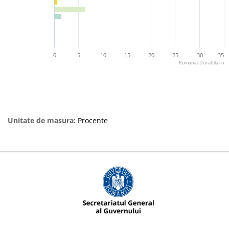
0
5
10
15
20
25
30
35
Romania-Durabila.ro
Unitate de masura:
Procente