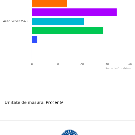
AutoGenID3543
0
10
20
30
40
Romania-Durabila.ro
Unitate de masura:
Procente