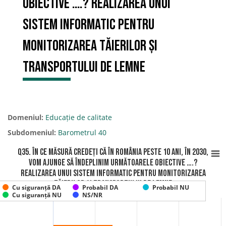
obiective ….? Realizarea unui
sistem informatic pentru
monitorizarea tăierilor și
transportului de lemne
Domeniul:
Educație de calitate
Subdomeniul:
Barometrul 40
Q35. În ce măsură credeți că în România peste 10 ani, în 2030,
vom ajunge să îndeplinim următoarele obiective ….?
Realizarea unui sistem informatic pentru monitorizarea
tăierilor și transportului de lemne
Cu siguranță DA
Probabil DA
Probabil NU
Cu siguranță NU
NS/NR