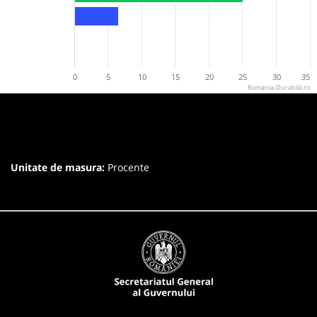
0
5
10
15
20
25
30
35
Romania-Durabila.ro
Unitate de masura:
Procente