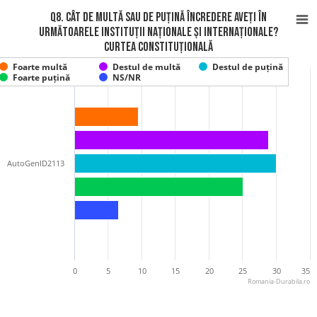
Q8. Cât de multă sau de puțină încredere aveți în
următoarele instituții naționale și internaționale?
Curtea Constituțională
Foarte multă
Destul de multă
Destul de puțină
Foarte puțină
NS/NR
AutoGenID2113
0
5
10
15
20
25
30
35
Romania-Durabila.ro