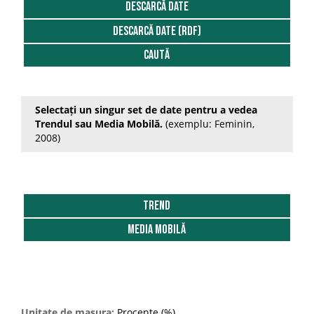
2011
DESCARCĂ DATE
Macroregiunea 1
Total masculin
DESCARCĂ DATE (RDF)
2012
Macroregiunea 2
Caută
2013
Macroregiunea 3
2014
Macroregiunea 4
Selectați un singur set de date pentru a vedea
2015
Trendul sau Media Mobilă.
(exemplu: Feminin,
2008)
2016
2017
2018
Trend
2019
Media Mobilă
2020
Unitate de masura:
Procente (%)