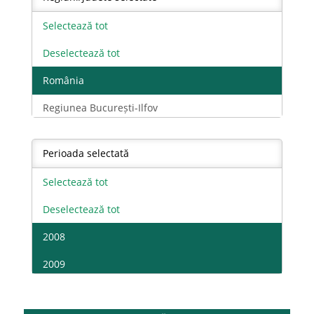
18 - 24 ani masculin
Selectează tot
25 - 49 ani Total
Deselectează tot
25 - 49 ani feminin
România
25 - 49 ani masculin
Regiunea București-Ilfov
50 - 64 ani Total
Regiunea Centru
50 - 64 ani feminin
Perioada selectată
Regiunea Nord-Est
50 - 64 ani masculin
Selectează tot
Regiunea Nord-Vest
65 de ani si peste Total
Deselectează tot
Regiunea Sud Muntenia
65 de ani si peste feminin
2008
Regiunea Sud-Est
65 de ani si peste masculin
2009
Regiunea Sud-Vest Oltenia
Total
2010
Regiunea Vest
Total feminin