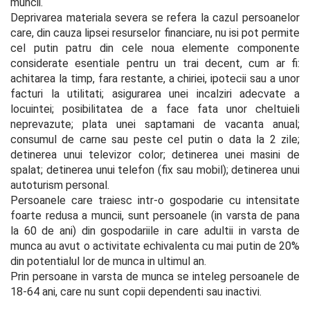
muncii.

Deprivarea materiala severa se refera la cazul persoanelor 
care, din cauza lipsei resurselor financiare, nu isi pot permite 
cel putin patru din cele noua elemente componente 
considerate esentiale pentru un trai decent, cum ar fi: 
achitarea la timp, fara restante, a chiriei, ipotecii sau a unor 
facturi la utilitati; asigurarea unei incalziri adecvate a 
locuintei; posibilitatea de a face fata unor cheltuieli 
neprevazute; plata unei saptamani de vacanta anual; 
consumul de carne sau peste cel putin o data la 2 zile; 
detinerea unui televizor color; detinerea unei masini de 
spalat; detinerea unui telefon (fix sau mobil); detinerea unui 
autoturism personal.

Persoanele care traiesc intr-o gospodarie cu intensitate 
foarte redusa a muncii, sunt persoanele (in varsta de pana 
la 60 de ani) din gospodariile in care adultii in varsta de 
munca au avut o activitate echivalenta cu mai putin de 20% 
din potentialul lor de munca in ultimul an.

Prin persoane in varsta de munca se inteleg persoanele de 
18-64 ani, care nu sunt copii dependenti sau inactivi.