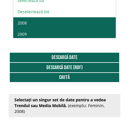
Selectează tot
Deselectează tot
2008
2009
2010
2011
DESCARCĂ DATE
DESCARCĂ DATE (RDF)
2012
Caută
2013
2014
Selectați un singur set de date pentru a vedea
2015
Trendul sau Media Mobilă.
(exemplu: Feminin,
2008)
2016
2017