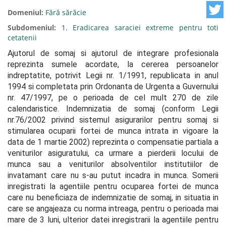
Domeniul:
Fără sărăcie
Subdomeniul:
1. Eradicarea saraciei extreme pentru toti
cetatenii
Ajutorul de somaj si ajutorul de integrare profesionala 
reprezinta sumele acordate, la cererea persoanelor 
indreptatite, potrivit Legii nr. 1/1991, republicata in anul 
1994 si completata prin Ordonanta de Urgenta a Guvernului 
nr. 47/1997, pe o perioada de cel mult 270 de zile 
calendaristice. Indemnizatia de somaj (conform Legii 
nr.76/2002 privind sistemul asigurarilor pentru somaj si 
stimularea ocuparii fortei de munca intrata in vigoare la 
data de 1 martie 2002) reprezinta o compensatie partiala a 
veniturilor asiguratului, ca urmare a pierderii locului de 
munca sau a veniturilor absolventilor institutiilor de 
invatamant care nu s-au putut incadra in munca. Somerii 
inregistrati la agentiile pentru ocuparea fortei de munca 
care nu beneficiaza de indemnizatie de somaj, in situatia in 
care se angajeaza cu norma intreaga, pentru o perioada mai 
mare de 3 luni, ulterior datei inregistrarii la agentiile pentru 