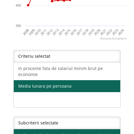
400
300
2024
2014
2012
2010
2008
2023
2021
2019
2017
2015
2013
2011
2009
2022
2020
2018
2016
Romania-Durabila.ro
Criteriu selectat
In procente fata de salariul minim brut pe
economie
Media lunara pe persoana
Subcriterii selectate