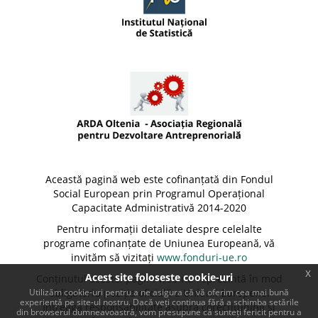
Această pagină web este cofinanțată din Fondul
Social European prin Programul Operațional
Capacitate Administrativă 2014-2020
Pentru informații detaliate despre celelalte
programe cofinanțate de Uniunea Europeană, vă
invităm să vizitați
www.fonduri-ue.ro
x
Acest site foloseste cookie-uri
Conținutul acestei pagini web nu reprezintă în mod
Utilizăm cookie-uri pentru a ne asigura că vă oferim cea mai bună
obligatoriu poziția oficială a Uniunii Europene.
experiență pe site-ul nostru. Dacă veți continua fără a schimba setările
Întreaga responsabilitate asupra corectitudinii și
din browserul dumneavoastră, vom presupune că sunteți fericit pentru a