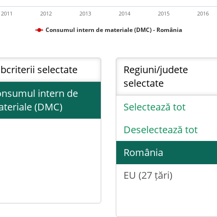
2011
2012
2013
2014
2015
2016
Consumul intern de materiale (DMC) - România
bcriterii selectate
Regiuni/judete
selectate
nsumul intern de
teriale (DMC)
Selectează tot
Deselectează tot
România
EU (27 țări)