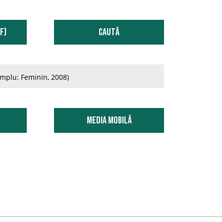
2012
F)
Caută
2013
2014
mplu: Feminin, 2008)
2015
2016
Media Mobilă
2017
2018
2019
2020