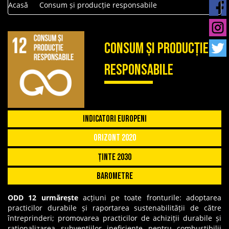
Acasă
Consum și producție responsabile
Consum și producție
responsabile
Indicatori Europeni
Orizont 2020
Ținte 2030
Barometre
ODD 12 urmărește
acțiuni pe toate fronturile: adoptarea
practicilor durabile și raportarea sustenabilității de către
întreprinderi; promovarea practicilor de achiziții durabile și
raționalizarea subvențiilor ineficiente pentru combustibilii