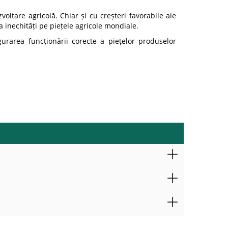
oltare agricolă. Chiar și cu creșteri favorabile ale
a inechități pe piețele agricole mondiale.
urarea funcționării corecte a piețelor produselor