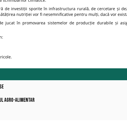
a schimbărilor climatice.
de investiții sporite în infrastructura rurală, de cercetare și dezv
tățirea nutriției vor fi nesemnificative pentru mulți, dacă vor exist
 de jucat în promovarea sistemelor de producție durabile și asig
n:
ricole.
se
iul agro-alimentar