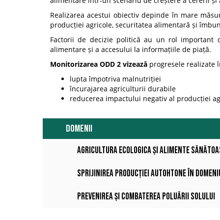
alimentare într-un scenariu de creștere a cererii și 
Realizarea acestui obiectiv depinde în mare măsură 
producției agricole, securitatea alimentară și îmbună
Factorii de decizie politică au un rol important
alimentare și a accesului la informațiile de piață.
Monitorizarea ODD 2 vizează
progresele realizate î
lupta împotriva malnutriției
încurajarea agriculturii durabile
reducerea impactului negativ al producției ag
DOMENII
Agricultura ecologica și alimente sănătoa
Sprijinirea producției autohtone în domen
Prevenirea și combaterea poluării solului