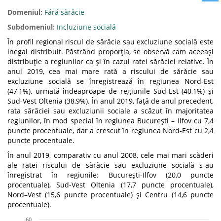
Domeniul:
Fără sărăcie
Subdomeniul:
Incluziune socială
În profil regional riscul de sărăcie sau excluziune socială este
inegal distribuit. Păstrând proporţia, se observă cam aceeaşi
distribuţie a regiunilor ca şi în cazul ratei sărăciei relative. În
anul 2019, cea mai mare rată a riscului de sărăcie sau
excluziune socială se înregistrează în regiunea Nord-Est
(47,1%), urmată îndeaproape de regiunile Sud-Est (40,1%) şi
Sud-Vest Oltenia (38,9%). În anul 2019, faţă de anul precedent,
rata sărăciei sau excluziunii sociale a scăzut în majoritatea
regiunilor, în mod special în regiunea Bucureşti – Ilfov cu 7,4
puncte procentuale, dar a crescut în regiunea Nord-Est cu 2,4
puncte procentuale.
În anul 2019, comparativ cu anul 2008, cele mai mari scăderi
ale ratei riscului de sărăcie sau excluziune socială s-au
înregistrat în regiunile: Bucureşti-Ilfov (20,0 puncte
procentuale), Sud-Vest Oltenia (17,7 puncte procentuale),
Nord–Vest (15,6 puncte procentuale) şi Centru (14,6 puncte
procentuale).
60