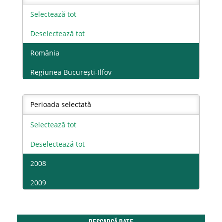
Selectează tot
Deselectează tot
România
Regiunea București-Ilfov
Regiunea Centru
Perioada selectată
Regiunea Nord-Est
Selectează tot
Regiunea Nord-Vest
Deselectează tot
Regiunea Sud Muntenia
2008
Regiunea Sud-Est
2009
Regiunea Sud-Vest Oltenia
2010
Regiunea Vest
2011