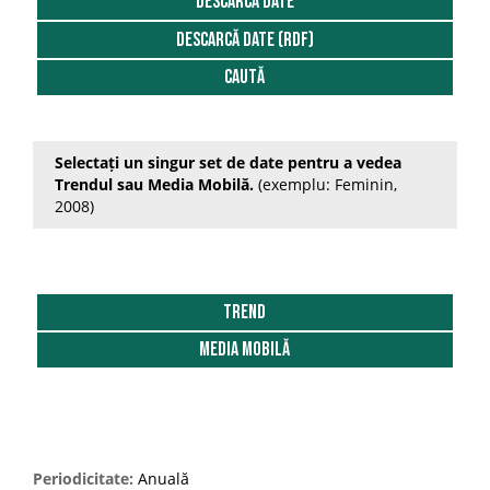
DESCARCĂ DATE
DESCARCĂ DATE (RDF)
2012
Caută
2013
2014
Selectați un singur set de date pentru a vedea
2015
Trendul sau Media Mobilă.
(exemplu: Feminin,
2008)
2016
2017
2018
Trend
2019
Media Mobilă
2020
Periodicitate:
Anuală