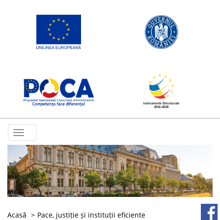
Toggle
navigation
Acasă
Pace, justiție și instituții eficiente