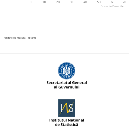
0
10
20
30
40
50
60
70
Romania-Durabila.ro
Unitate de masura:
Procente