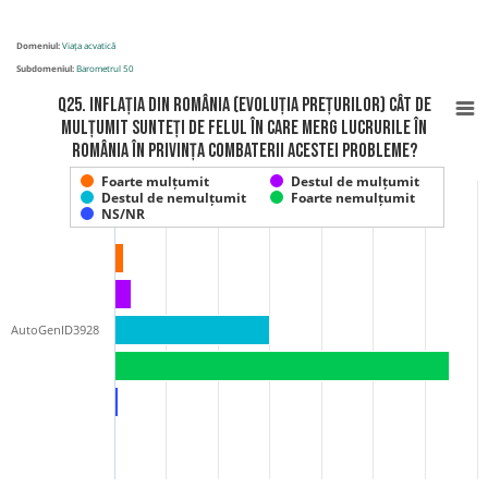
Domeniul:
Viața acvatică
Subdomeniul:
Barometrul 50
Q25. Inflația din România (evoluția prețurilor) Cât de
mulțumit sunteți de felul în care merg lucrurile în
România în privința combaterii acestei probleme?
Foarte mulțumit
Destul de mulțumit
Destul de nemulțumit
Foarte nemulțumit
NS/NR
AutoGenID3928