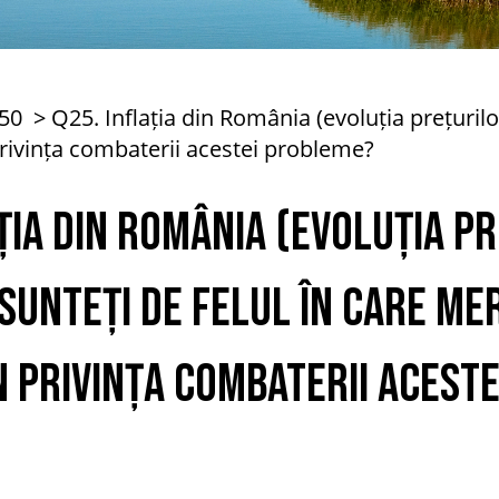
50
Q25. Inflația din România (evoluția prețurilo
privința combaterii acestei probleme?
ția din România (evoluția p
sunteți de felul în care me
n privința combaterii acest