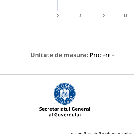
0
5
10
15
Unitate de masura:
Procente
Această pagină web este cofina