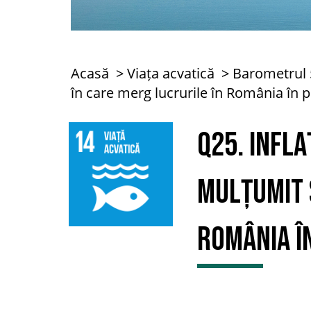
Acasă
Viața acvatică
Barometrul 
în care merg lucrurile în România în 
Q25. Infla
mulțumit 
România î