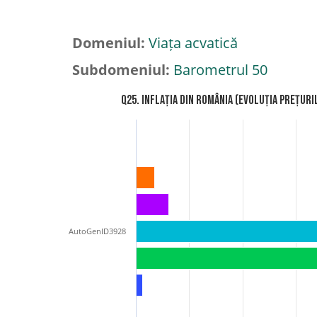
Domeniul:
Viața acvatică
Subdomeniul:
Barometrul 50
Q25. Inflația din România (evoluția prețur
AutoGenID3928