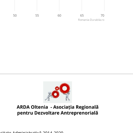
50
55
60
65
70
Romania-Durabila.ro
citate Administrativă 2014-2020