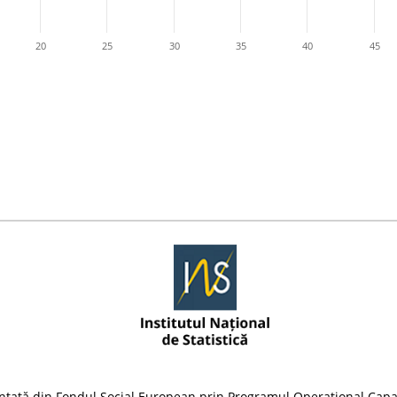
20
25
30
35
40
45
nțată din Fondul Social European prin Programul Operațional Capa