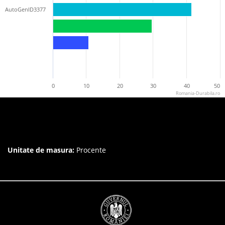
AutoGenID3377
0
10
20
30
40
50
Romania-Durabila.ro
Unitate de masura:
Procente