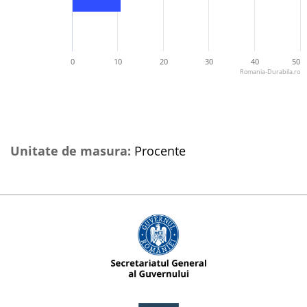
0
10
20
30
40
50
Romania-Durabila.ro
Unitate de masura:
Procente