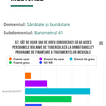
Domeniul:
Sănătate și bunăstare
Subdomeniul:
Barometrul 41
Q7. Cât de ușor sau de greu considerați că au acces
persoanele bolnave de tuberculoză la următoarele?
Programe de finanțare a tratamentelor medicale
Foarte ușor
Destul de ușor
Destul de greu
Foarte greu
NS NR
AutoGenID3377