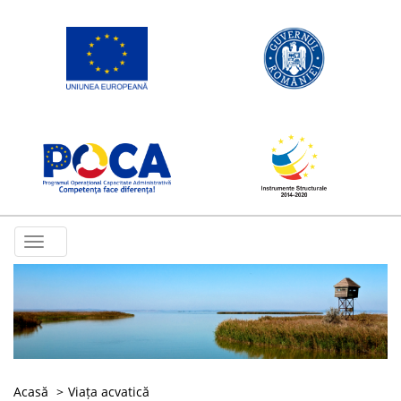
Toggle
navigation
Acasă
Viața acvatică