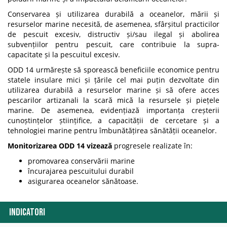
Conservarea și utilizarea durabilă a oceanelor, mării și
resurselor marine necesită, de asemenea, sfârșitul practicilor
de pescuit excesiv, distructiv și/sau ilegal și abolirea
subvențiilor pentru pescuit, care contribuie la supra-
capacitate și la pescuitul excesiv.
ODD 14 urmărește să sporească beneficiile economice pentru
statele insulare mici și țările cel mai puțin dezvoltate din
utilizarea durabilă a resurselor marine și să ofere acces
pescarilor artizanali la scară mică la resursele și piețele
marine. De asemenea, evidențiază importanța creșterii
cunoștințelor științifice, a capacității de cercetare și a
tehnologiei marine pentru îmbunătățirea sănătății oceanelor.
Monitorizarea ODD 14 vizează
progresele realizate în:
promovarea conservării marine
încurajarea pescuitului durabil
asigurarea oceanelor sănătoase.
INDICATORI