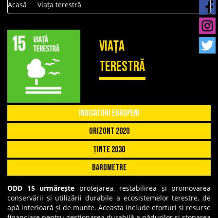
Acasă
Viața terestră
Viața
terestră
Indicatori Europeni
Orizont 2020
Ținte 2030
Barometre
ODD 15 urmărește
protejarea, restabilirea și promovarea
conservării și utilizării durabile a ecosistemelor terestre, de
apă interioară și de munte. Aceasta include eforturi și resurse
financiare pentru gestionarea durabilă a pădurilor și stoparea