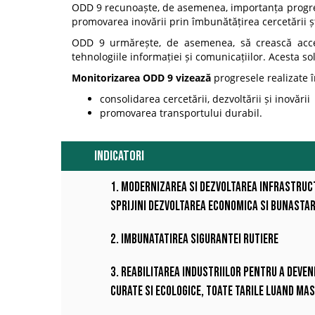
ODD 9 recunoaște, de asemenea, importanța progresul
promovarea inovării prin îmbunătățirea cercetării știi
ODD 9 urmărește, de asemenea, să crească accesul
tehnologiile informației și comunicațiilor. Acesta so
Monitorizarea ODD 9 vizează
progresele realizate î
consolidarea cercetării, dezvoltării și inovării
promovarea transportului durabil.
INDICATORI
1. Modernizarea si dezvoltarea infrastructu
sprijini dezvoltarea economica si bunastar
2. Imbunatatirea sigurantei rutiere
3. Reabilitarea industriilor pentru a deven
curate si ecologice, toate tarile luand mas