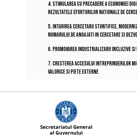
4. Stimularea cu precadere a economiei digit
rezultatele eforturilor nationale de cerc
5. Intarirea cercetarii stiintifice, modern
numarului de angajati in cercetare si dezvo
6. Promovarea industrializarii incluzive si
7. Cresterea accesului intreprinderilor mic
valorice si piete externe