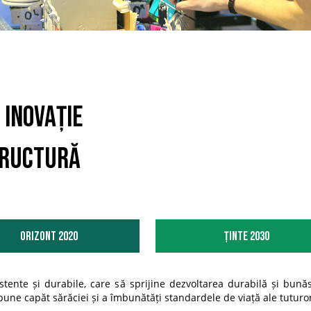
 inovație
tructură
Orizont 2020
Ținte 2030
zistente și durabile, care să sprijine dezvoltarea durabilă și b
 pune capăt sărăciei și a îmbunătăți standardele de viață ale tuturo