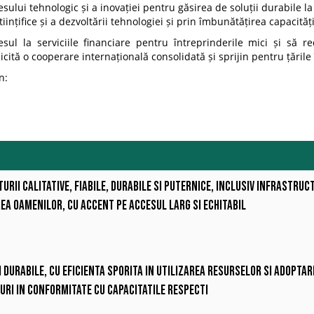
ui tehnologic și a inovației pentru găsirea de soluții durabile la 
nțifice și a dezvoltării tehnologiei și prin îmbunătățirea capacitățil
 la serviciile financiare pentru întreprinderile mici și să red
licită o cooperare internațională consolidată și sprijin pentru țările
n:
rii calitative, fiabile, durabile si puternice, inclusiv infrastru
ea oamenilor, cu accent pe accesul larg si echitabil
i durabile, cu eficienta sporita in utilizarea resurselor si adopta
uri in conformitate cu capacitatile respecti