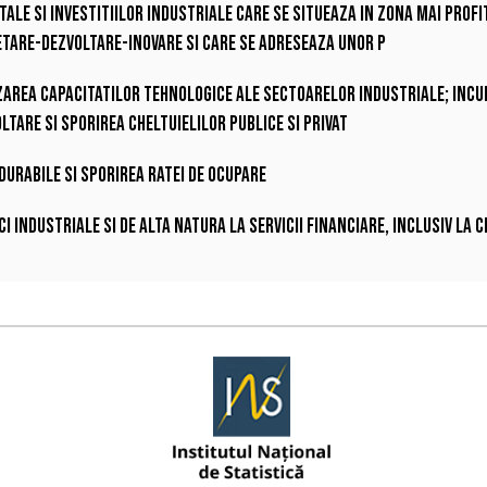
ale si investitiilor industriale care se situeaza in zona mai profit
etare-dezvoltare-inovare si care se adreseaza unor p
izarea capacitatilor tehnologice ale sectoarelor industriale; incu
ltare si sporirea cheltuielilor publice si privat
 durabile si sporirea ratei de ocupare
i industriale si de alta natura la servicii financiare, inclusiv la 