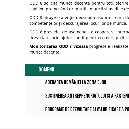
ODD 8 solicită munca decentă pentru toți, oferire
copiilor, promovând drepturile muncii și mediile de
ODD 8 atrage o atenție deosebită asupra creării de
competențelor și descurajarea locurilor de muncă.
ODD 8 prevede, de asemenea, o cooperare internaț
dezvoltare, prin ajutor sporit pentru comerț, politic
Monitorizarea ODD 8 vizează
progresele realizate
muncă decente.
DOMENII
Aderarea României la Zona Euro
Susținerea antreprenoriatului si a parten
Programe de dezvoltare si valorificare a p