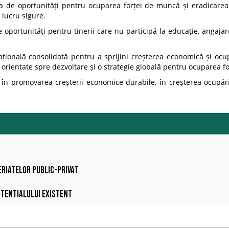
a de oportunități pentru ocuparea forței de muncă și eradicarea
 lucru sigure.
 oportunități pentru tinerii care nu participă la educație, angajar
ională consolidată pentru a sprijini creșterea economică și ocup
i orientate spre dezvoltare și o strategie globală pentru ocuparea f
 în promovarea creșterii economice durabile, în creșterea ocupări
eriatelor public-privat
otentialului existent