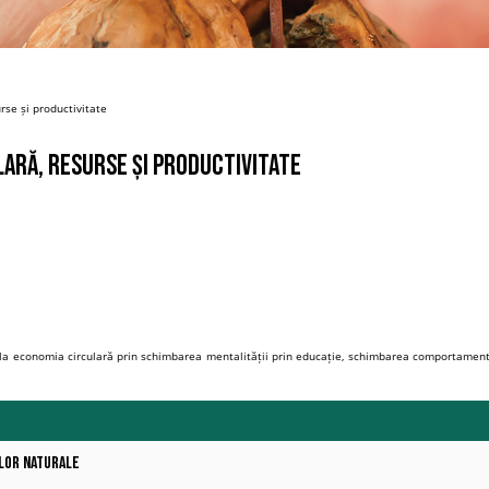
rse și productivitate
ară, resurse și productivitate
 la economia circulară prin schimbarea mentalității prin educație, schimbarea comportament
elor naturale