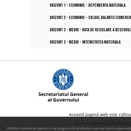
Orizont 1 - Economic - Dependenta materiala
Orizont 2 - Economic - Soldul balantei comerci
Orizont 2 - Mediu - Rata de reciclare a deseuri
Orizont 2 - Mediu - Intensitatea materiala
Această pagină web este cofina
Pentru informații detaliate 
Utilizăm cookie-uri pentru a ne asigura că vă oferim cea mai bună experiență