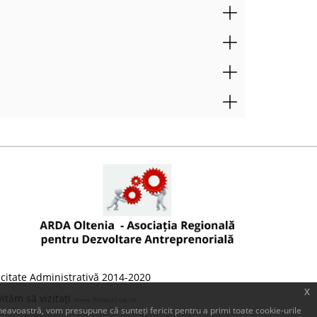
citate Administrativă 2014-2020
x
ităm să vizitați
www.fonduri-ue.ro
eavoastră, vom presupune că sunteți fericit pentru a primi toate cookie-urile