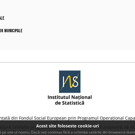
ale
lor municipale
nțată din Fondul Social European prin Programul Operațional Capa
Acest site foloseste cookie-uri
despre celelalte programe cofinanțate de Uniunea Europeană, vă inv
 pe site-ul nostru. Dacă veți continua fără a schimba setările din browserul dumn