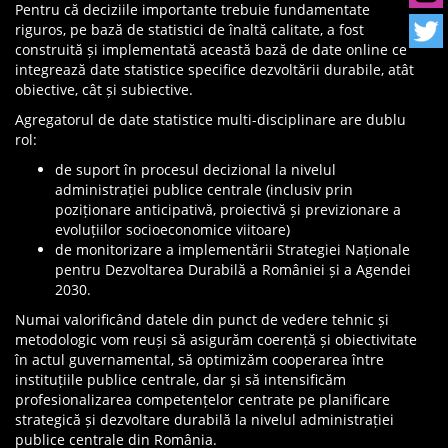
Pentru că deciziile importante trebuie fundamentate
riguros, pe bază de statistici de înaltă calitate, a fost
construită și implementată această bază de date online ce
integrează date statistice specifice dezvoltării durabile, atât
obiective, cât și subiective.
Agregatorul de date statistice multi-disciplinare are dublu
rol:
de suport în procesul decizional la nivelul
administrației publice centrale (inclusiv prin
poziționare anticipativă, proiectivă și previzionare a
evoluțiilor socioeconomice viitoare)
de monitorizare a implementării Strategiei Naționale
pentru Dezvoltarea Durabilă a României și a Agendei
2030.
Numai valorificând datele din punct de vedere tehnic și
metodologic vom reuși să asigurăm coerență și obiectivitate
în actul guvernamental, să optimizăm cooperarea între
instituțiile publice centrale, dar și să intensificăm
profesionalizarea competențelor centrate pe planificare
strategică și dezvoltare durabilă la nivelul administrației
publice centrale din România.